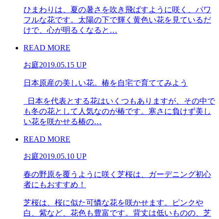
ひまわりは、夏の暑さを吹き飛ばすように咲く、パワ
フルな花です。太陽の下で輝く黄色い花を見ているだ
けで、心が明るくなると…
READ MORE
お庭
2019.05.15 UP
日本原産の美しい花。椿を自宅で育ててみよう
日本を代表とする花はいくつもありますが、その中で
も冬の花として人気なのが椿です。寒さに負けず美し
い花を咲かせる椿の…
READ MORE
お庭
2019.05.10 UP
春の野原を覆うように咲く芝桜は、ガーデニング初心
者にもおすすめ！
芝桜は、桜に似た可憐な花を咲かせます。ピンクや
白、紫など、花色も豊富です。背丈は低いものの、芝