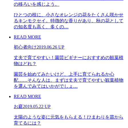
の移ろいを感じよう。
ひとつの枝に、小さなオレンジの花をたくさん咲かせ
るキンモクセイ。特徴的な香りがあり、秋の花として
の知名度も高く、多くの…
READ MORE
初心者向け
2019.06.26 UP
丈夫で育てやすい！園芸ビギナーにおすすめの観葉植
物はどれ？
園芸を始めてみたいけど、上手に育てられるか心
配……そんな人は、まずは丈夫で育てやすい観葉植物
を選んでみてはいかがでしょ…
READ MORE
お庭
2019.05.22 UP
太陽のような姿に元気をもらえる！ひまわりを苗から
育てるには？