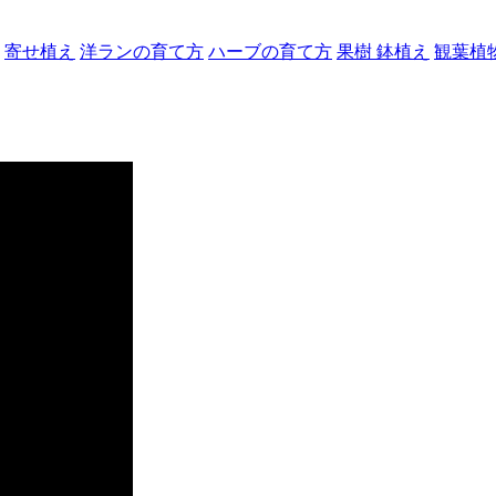
寄せ植え
洋ランの育て方
ハーブの育て方
果樹 鉢植え
観葉植