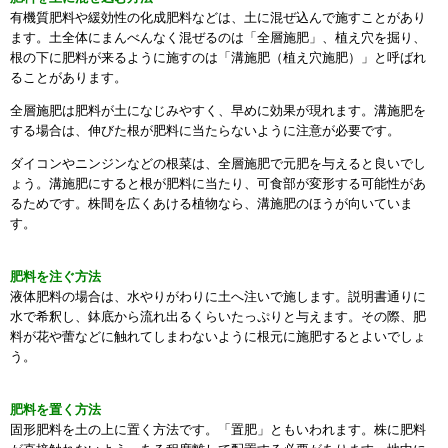
有機質肥料や緩効性の化成肥料などは、土に混ぜ込んで施すことがあり
ます。土全体にまんべんなく混ぜるのは「全層施肥」、植え穴を掘り、
根の下に肥料が来るように施すのは「溝施肥（植え穴施肥）」と呼ばれ
ることがあります。
全層施肥は肥料が土になじみやすく、早めに効果が現れます。溝施肥を
する場合は、伸びた根が肥料に当たらないように注意が必要です。
ダイコンやニンジンなどの根菜は、全層施肥で元肥を与えると良いでし
ょう。溝施肥にすると根が肥料に当たり、可食部が変形する可能性があ
るためです。株間を広くあける植物なら、溝施肥のほうが向いていま
す。
肥料を注ぐ方法
液体肥料の場合は、水やりがわりに土へ注いで施します。説明書通りに
水で希釈し、鉢底から流れ出るくらいたっぷりと与えます。その際、肥
料が花や蕾などに触れてしまわないように根元に施肥するとよいでしょ
う。
肥料を置く方法
固形肥料を土の上に置く方法です。「置肥」ともいわれます。株に肥料