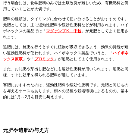
行う場合には、化学肥料のみでは土壌改良が難しいため、有機肥料と併
用していくことが大切です。
肥料の種類は、タイミングに合わせて使い分けることがおすすめです。
元肥としては、主に遅効性肥料や緩効性肥料などが利用されます。ハイ
ポネックスの製品では「
マグァンプＫ 中粒
」が元肥としてよく使用さ
れます。
追肥には、施肥を行うとすぐに植物が吸収できるよう、効果の持続が短
い速効性肥料が使われます。ハイポネックス製品でいうと、「
ハイポネ
ックス原液
」や「
プロミック
」が追肥としてよく使用されます。
また、お礼肥や芽出し肥などにも速効性肥料が用いられます。追肥と同
様、すぐに効果を得られる肥料が適しています。
寒肥におすすめなのは、遅効性肥料や緩効性肥料です。元肥と同じもの
を与えるケースもあります。樹木の品種や栽培環境によるものの、基本
的には1月～2月を目安に与えます。
元肥や追肥の与え方