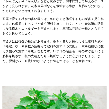
「かんごえ」や「かんぴ」などと読みます。樹木に対して与えるケース
が多く見られます。花木や果樹などを栽培する際は、寒肥が必要になる
かもしれないと考えておきましょう。
家庭で育てる機会の多い庭木は、冬になると休眠するものが多く見られ
ます。休眠期にじっくりと効く肥料を施しておくことで、春以降に活発
になる樹木へエネルギーを与えられます。寒肥は元肥の一種ととらえて
おくと良いでしょう。
与え方には複数の種類があります。株をぐるりと囲むように肥料を施す
「輪肥」や、穴を数カ所掘って肥料を施す「つぼ肥」、穴を放射状に数
カ所掘って施す「車肥」などです。いずれの場合も、幹のすぐ近くには
肥料を施さず、根の先端あたりへ施肥するように心がけましょう。ま
た、肥料が根に直接触れないように気をつけることも大切です。