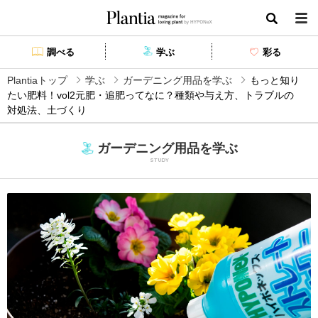
Plantia magazine for loving plant by HYPONEX
検索
調べる
学ぶ
彩る
Plantiaトップ
学ぶ
ガーデニング用品を学ぶ
もっと知り
たい肥料！vol2元肥・追肥ってなに？種類や与え方、トラブルの
対処法、土づくり
ガーデニング用品を学ぶ
STUDY