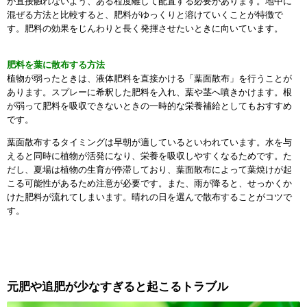
が直接触れないよう、ある程度離して配置する必要があります。地中に
混ぜる方法と比較すると、肥料がゆっくりと溶けていくことが特徴で
す。肥料の効果をじんわりと長く発揮させたいときに向いています。
肥
料を葉に散布する方法
植物が弱ったときは、液体肥料を直接かける「葉面散布」を行うことが
あります。スプレーに希釈した肥料を入れ、葉や茎へ噴きかけます。根
が弱って肥料を吸収できないときの一時的な栄養補給としてもおすすめ
です。
葉面散布するタイミングは早朝が適しているといわれています。水を与
えると同時に植物が活発になり、栄養を吸収しやすくなるためです。た
だし、夏場は植物の生育が停滞しており、葉面散布によって葉焼けが起
こる可能性があるため注意が必要です。また、雨が降ると、せっかくか
けた肥料が流れてしまいます。晴れの日を選んで散布することがコツで
す。
元肥や追肥が少なすぎると起こるトラブル