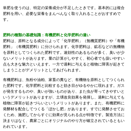
単肥を使うのは、特定の栄養成分が不足したときです。基本的には複合
肥料を用い、必要な栄養をまんべんなく取り入れることがおすすめで
す。
肥料の種類の基礎知識：有機肥料と化学肥料の違い
肥料は、原料となる成分によって「化学肥料」（無機質肥料）や「有機
肥料」（有機質肥料）に分けられます。化学肥料は、鉱石などの無機物
を原料としてつくられた肥料です。速効性のあるものが多く、臭いが少
ないメリットがあります。量の計算がしやすく、初心者でも扱いやすい
点も大きな魅力といえます。一方で過剰に与えると植物に障害が起きて
しまうことがデメリットとしてあげられます。
有機肥料は、魚粉や油粕、家畜の糞など、有機物を原料としてつくられ
た肥料です。化学肥料と比較すると効き目がゆるやかに現れます。ガス
が発生するものや、臭いが強いものがあり、また虫が寄ってきやすいと
いうデメリットがありますが、土壌改良効果を発揮し、過剰に与えても
植物に障害が起きづらいというメリットがあります。また、有機肥料に
発酵材を配合してつくる「ぼかし肥」があります。すでに発酵させてお
くため、施肥してからすぐに効果が見られる点が特徴です。製造方法に
決まりはなく、農家ごとにオリジナルのやり方が確立されているともい
われています。