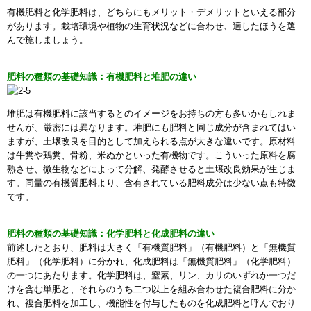
有機肥料と化学肥料は、どちらにもメリット・デメリットといえる部分
があります。栽培環境や植物の生育状況などに合わせ、適したほうを選
んで施しましょう。
肥料の種類の基礎知識：有機肥料と堆肥の違い
堆肥は有機肥料に該当するとのイメージをお持ちの方も多いかもしれま
せんが、厳密には異なります。堆肥にも肥料と同じ成分が含まれてはい
ますが、土壌改良を目的として加えられる点が大きな違いです。原材料
は牛糞や鶏糞、骨粉、米ぬかといった有機物です。こういった原料を腐
熟させ、微生物などによって分解、発酵させると土壌改良効果が生じま
す。同量の有機質肥料より、含有されている肥料成分は少ない点も特徴
です。
肥料の種類の基礎知識：化学肥料と化成肥料の違い
前述したとおり、肥料は大きく「有機質肥料」（有機肥料）と「無機質
肥料」（化学肥料）に分かれ、化成肥料は「無機質肥料」（化学肥料）
の一つにあたります。化学肥料は、窒素、リン、カリのいずれか一つだ
けを含む単肥と、それらのうち二つ以上を組み合わせた複合肥料に分か
れ、複合肥料を加工し、機能性を付与したものを化成肥料と呼んでおり