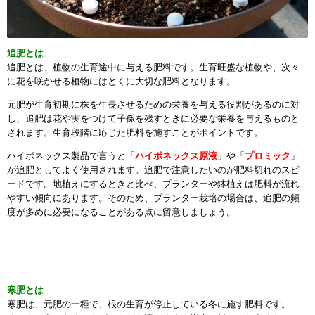
追肥とは
追肥とは、植物の生育途中に与える肥料です。生育旺盛な植物や、次々
に花を咲かせる植物にはとくに大切な肥料となります。
元肥が生育初期に株を生長させるための栄養を与える役割があるのに対
し、追肥は花や実をつけて子孫を残すときに必要な栄養を与えるものと
されます。生育段階に応じた肥料を施すことがポイントです。
ハイポネックス製品で言うと「
ハイポネックス原液
」や「
プロミック
」
が追肥としてよく使用されます。追肥で注意したいのが肥料切れのスピ
ードです。地植えにするときと比べ、プランターや鉢植えは肥料が流れ
やすい傾向にあります。そのため、プランター栽培の場合は、追肥の頻
度が多めに必要になることがある点に留意しましょう。
寒肥とは
寒肥は、元肥の一種で、根の生育が停止している冬に施す肥料です。