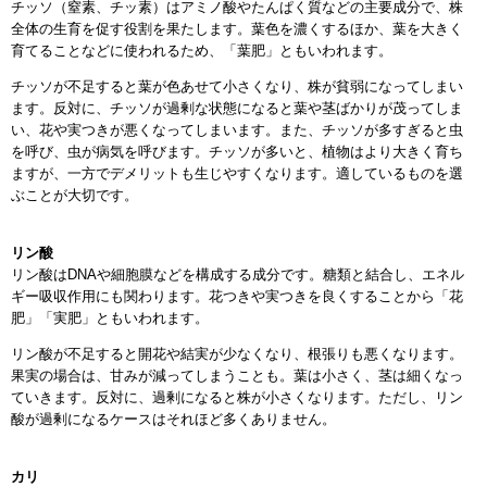
チッソ（窒素、チッ素）はアミノ酸やたんぱく質などの主要成分で、株
全体の生育を促す役割を果たします。葉色を濃くするほか、葉を大きく
育てることなどに使われるため、「葉肥」ともいわれます。
チッソが不足すると葉が色あせて小さくなり、株が貧弱になってしまい
ます。反対に、チッソが過剰な状態になると葉や茎ばかりが茂ってしま
い、花や実つきが悪くなってしまいます。また、チッソが多すぎると虫
を呼び、虫が病気を呼びます。チッソが多いと、植物はより大きく育ち
ますが、一方でデメリットも生じやすくなります。適しているものを選
ぶことが大切です。
リン酸
リン酸はDNAや細胞膜などを構成する成分です。糖類と結合し、エネル
ギー吸収作用にも関わります。花つきや実つきを良くすることから「花
肥」「実肥」ともいわれます。
リン酸が不足すると開花や結実が少なくなり、根張りも悪くなります。
果実の場合は、甘みが減ってしまうことも。葉は小さく、茎は細くなっ
ていきます。反対に、過剰になると株が小さくなります。ただし、リン
酸が過剰になるケースはそれほど多くありません。
カリ