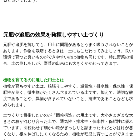
ると良いでしょう。
元肥や追肥の効果を発揮しやすい土づくり
元肥や追肥を施しても、用土に問題があるとうまく吸収されないことが
あります。作物を栽培するときは、土にもこだわってみましょう。良い
環境で育つと良いものができやすいのは植物も同じです。特に野菜の場
合、土の良しあしが、野菜の出来にも大きくかかわってきます。
植物を育てるのに適した用土とは
植物が育ちやすい土は、根張りしやすく、通気性・排水性・保水性・保
肥性が良く、微生物がたくさん含まれている土です。加えて、適切な酸
度であることや、異物が含まれていないこと、清潔であることなども求
められます。
土づくりで目指したいのが「団粒構造」の用土です。大小さまざまな大
きさの粒が混じり合った土で、通気性・排水性・保水性・保肥性に優れ
ています。団粒化せず細かい粒がぎっしりと詰まった土だと水はけが悪
くなり、根を伸ばしにくくなるため、植物が旺盛に育つことができませ