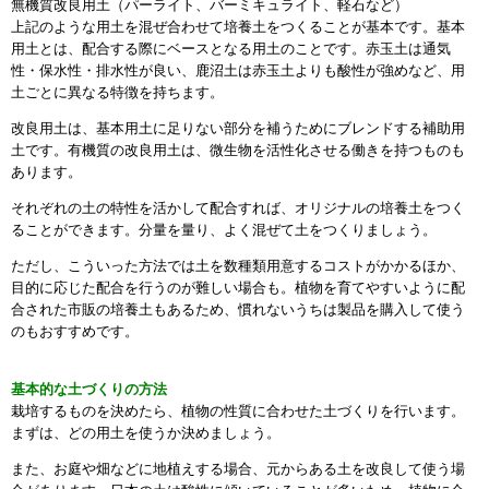
無機質改良用土（パーライト、バーミキュライト、軽石など）
上記のような用土を混ぜ合わせて培養土をつくることが基本です。基本
用土とは、配合する際にベースとなる用土のことです。赤玉土は通気
性・保水性・排水性が良い、鹿沼土は赤玉土よりも酸性が強めなど、用
土ごとに異なる特徴を持ちます。
改良用土は、基本用土に足りない部分を補うためにブレンドする補助用
土です。有機質の改良用土は、微生物を活性化させる働きを持つものも
あります。
それぞれの土の特性を活かして配合すれば、オリジナルの培養土をつく
ることができます。分量を量り、よく混ぜて土をつくりましょう。
ただし、こういった方法では土を数種類用意するコストがかかるほか、
目的に応じた配合を行うのが難しい場合も。植物を育てやすいように配
合された市販の培養土もあるため、慣れないうちは製品を購入して使う
のもおすすめです。
基本的な土づくりの方法
栽培するものを決めたら、植物の性質に合わせた土づくりを行います。
まずは、どの用土を使うか決めましょう。
また、お庭や畑などに地植えする場合、元からある土を改良して使う場