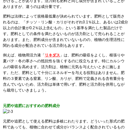
かけることがあります。活力剤も肥料と同じ成分が含まれていることが
ありますが、違うのは成分量です。
肥料は法律によって規格最低量が決められています。肥料として販売さ
れるのは、「チッソ・リン酸・カリがそれぞれ0.1％以上、あるいは2成分
以上の合計量が0.2％以上含むもの」という基準を満たした製品だけで
す。肥料としての条件を満たさないものが活力剤として売られることが
あります。また、肥料成分が含まれていないものの、植物の生理活性に
関わる成分が配合されている活力剤もあります。
例えば、植物用活力液「
リキダス
」は、肥料の吸収をよくし、根張りや
夏バテ・冬の寒さへの抵抗性を強くするのに役立ちます。特にカルシウ
ムの吸収を高めます。活力剤は、植物に元気を与えたいときに施しま
す。ただ、肥料として十分にエネルギーを与える役割はありません。肥
料の３要素である窒素、リン酸、カリが、肥料で定義される含有量分を
含んでいないため、活力剤は単体で用いず、肥料と活力剤を併用しなが
ら栽培していきましょう。
元肥や追肥におすすめの肥料成分
元肥や追肥として使える肥料は多岐にわたります。どういった形式の肥
料であっても、植物に合わせて成分がバランスよく配合されているもの