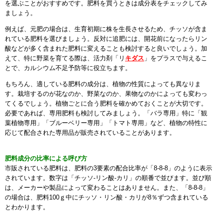
を選ぶことがおすすめです。肥料を買うときは成分表をチェックしてみ
ましょう。
例えば、元肥の場合は、生育初期に株を生長させるため、チッソが含ま
れている肥料を選びましょう。反対に追肥には、開花前になったらリン
酸などが多く含まれた肥料に変えることも検討すると良いでしょう。加
えて、特に野菜を育てる際は、活力剤「リ
キダス
」をプラスで与えるこ
とで、カルシウム不足予防等に役立ちます。
もちろん、適している肥料の成分は、植物の性質によっても異なりま
す。栽培するのが花なのか、野菜なのか、果物なのかによっても変わっ
てくるでしょう。植物ごとに合う肥料を確かめておくことが大切です。
必要であれば、専用肥料も検討してみましょう。「バラ専用」特に「観
葉植物専用」「ブルーベリー専用」「トマト専用」など、植物の特性に
応じて配合された専用品が販売されていることがあります。
肥料成分の比率による呼び方
市販されている肥料は、肥料の3要素の配合比率が「8-8-8」のように表示
されています。数字は「チッソ-リン酸-カリ」の順番で並びます。並び順
は、メーカーや製品によって変わることはありません。また、「8-8-8」
の場合は、肥料100ｇ中にチッソ・リン酸・カリが8％ずつ含まれている
とわかります。