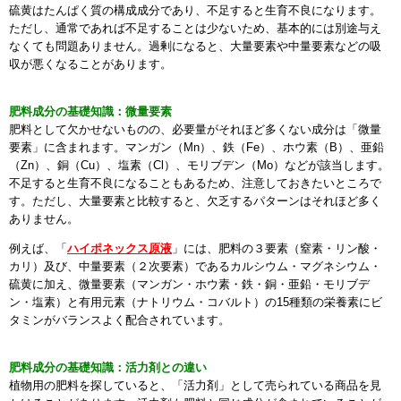
硫黄はたんぱく質の構成成分であり、不足すると生育不良になります。
ただし、通常であれば不足することは少ないため、基本的には別途与え
なくても問題ありません。過剰になると、大量要素や中量要素などの吸
収が悪くなることがあります。
肥料成分の基礎知識：微量要素
肥料として欠かせないものの、必要量がそれほど多くない成分は「微量
要素」に含まれます。マンガン（Mn）、鉄（Fe）、ホウ素（B）、亜鉛
（Zn）、銅（Cu）、塩素（Cl）、モリブデン（Mo）などが該当します。
不足すると生育不良になることもあるため、注意しておきたいところで
す。ただし、大量要素と比較すると、欠乏するパターンはそれほど多く
ありません。
例えば、「
ハイポネックス原液
」には、肥料の３要素（窒素・リン酸・
カリ）及び、中量要素（２次要素）であるカルシウム・マグネシウム・
硫黄に加え、微量要素（マンガン・ホウ素・鉄・銅・亜鉛・モリブデ
ン・塩素）と有用元素（ナトリウム・コバルト）の15種類の栄養素にビ
タミンがバランスよく配合されています。
肥料成分の基礎知識：活力剤との違い
植物用の肥料を探していると、「活力剤」として売られている商品を見