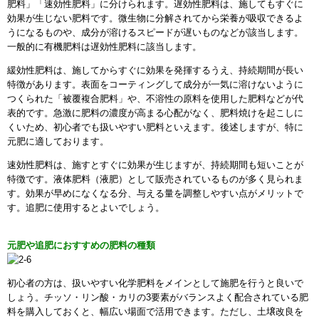
肥料」「速効性肥料」に分けられます。遅効性肥料は、施してもすぐに
効果が生じない肥料です。微生物に分解されてから栄養が吸収できるよ
うになるものや、成分が溶けるスピードが遅いものなどが該当します。
一般的に有機肥料は遅効性肥料に該当します。
緩効性肥料は、施してからすぐに効果を発揮するうえ、持続期間が長い
特徴があります。表面をコーティングして成分が一気に溶けないように
つくられた「被覆複合肥料」や、不溶性の原料を使用した肥料などが代
表的です。急激に肥料の濃度が高まる心配がなく、肥料焼けを起こしに
くいため、初心者でも扱いやすい肥料といえます。後述しますが、特に
元肥に適しております。
速効性肥料は、施すとすぐに効果が生じますが、持続期間も短いことが
特徴です。液体肥料（液肥）として販売されているものが多く見られま
す。効果が早めになくなる分、与える量を調整しやすい点がメリットで
す。追肥に使用するとよいでしょう。
元肥や追肥におすすめの肥料の種類
初心者の方は、扱いやすい化学肥料をメインとして施肥を行うと良いで
しょう。チッソ・リン酸・カリの3要素がバランスよく配合されている肥
料を購入しておくと、幅広い場面で活用できます。ただし、土壌改良を