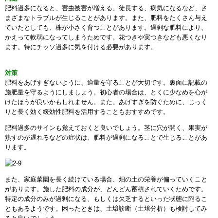
肥料過多になると、害虫被害が増える、徒長する、病気になるなど、さ
まざまなトラブルが生じることがあります。また、肥料をたくさん与え
ていたとしても、株が小さく育つことがあります。過剰な肥料により、
かえって軟弱になってしまうためです。花つきや実つきなども悪くなり
ます。特にチッソ過多に気を付ける必要があります。
対策
肥料をあげすぎないように、適量を守ることが大切です。裏面に記載の
施肥量を守るようにしましょう。初心者の場合は、とくに少なめを心が
けたほうが良いかもしれません。また、あげすぎを防ぐために、じっく
りと長く効く緩効性肥料を活用することもおすすめです。
肥料過多のサインも覚えておくと良いでしょう。茎に穴が開く、果実が
熟すのが遅れるなどの症状は、肥料が過剰になることで生じることがあ
ります。
また、家庭菜園を長く続けている場合、畑の土の栄養が偏っていくこと
があります。施した肥料の成分が、どんどん蓄積されていくためです。
特定の成分のみが過剰になる、もしくは欠乏するといった状態に陥るこ
ともあるようです。困ったときは、土壌診断（土壌分析）も検討してみ