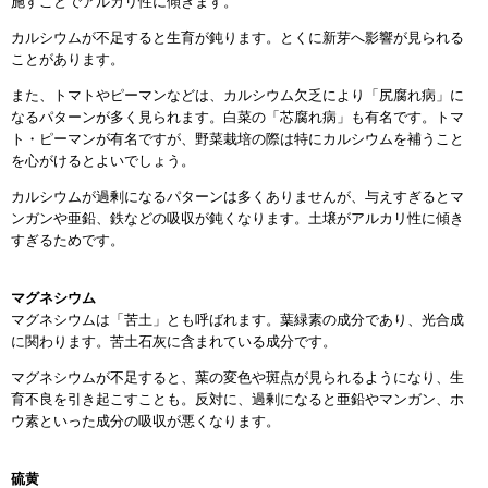
施すことでアルカリ性に傾きます。
カルシウムが不足すると生育が鈍ります。とくに新芽へ影響が見られる
ことがあります。
また、トマトやピーマンなどは、カルシウム欠乏により「尻腐れ病」に
なるパターンが多く見られます。白菜の「芯腐れ病」も有名です。トマ
ト・ピーマンが有名ですが、野菜栽培の際は特にカルシウムを補うこと
を心がけるとよいでしょう。
カルシウムが過剰になるパターンは多くありませんが、与えすぎるとマ
ンガンや亜鉛、鉄などの吸収が鈍くなります。土壌がアルカリ性に傾き
すぎるためです。
マグネシウム
マグネシウムは「苦土」とも呼ばれます。葉緑素の成分であり、光合成
に関わります。苦土石灰に含まれている成分です。
マグネシウムが不足すると、葉の変色や斑点が見られるようになり、生
育不良を引き起こすことも。反対に、過剰になると亜鉛やマンガン、ホ
ウ素といった成分の吸収が悪くなります。
硫黄