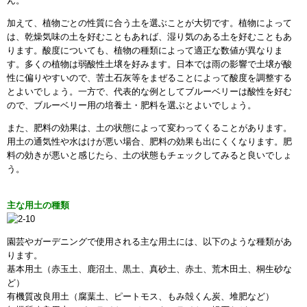
ん。
加えて、植物ごとの性質に合う土を選ぶことが大切です。植物によって
は、乾燥気味の土を好むこともあれば、湿り気のある土を好むこともあ
ります。酸度についても、植物の種類によって適正な数値が異なりま
す。多くの植物は弱酸性土壌を好みます。日本では雨の影響で土壌が酸
性に偏りやすいので、苦土石灰等をまぜることによって酸度を調整する
とよいでしょう。一方で、代表的な例としてブルーベリーは酸性を好む
ので、ブルーベリー用の培養土・肥料を選ぶとよいでしょう。
また、肥料の効果は、土の状態によって変わってくることがあります。
用土の通気性や水はけが悪い場合、肥料の効果も出にくくなります。肥
料の効きが悪いと感じたら、土の状態もチェックしてみると良いでしょ
う。
主な用土の種類
園芸やガーデニングで使用される主な用土には、以下のような種類があ
ります。
基本用土（赤玉土、鹿沼土、黒土、真砂土、赤土、荒木田土、桐生砂な
ど）
有機質改良用土（腐葉土、ピートモス、もみ殻くん炭、堆肥など）