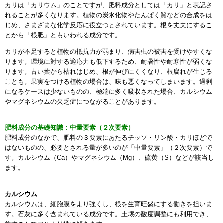
カリは「カリウム」のことですが、肥料成分としては「カリ」と表記さ
れることが多くなります。植物の炭水化物やたんぱく質などの合成をは
じめ、さまざまな化学反応に役立つとされています。根を丈夫にするこ
とから「根肥」ともいわれる成分です。
カリが不足すると植物の抵抗力が弱まり、病害虫の被害を受けやすくな
ります。環境に対する適応力も低下するため、耐暑性や耐寒性が弱くな
ります。古い葉から枯れはじめ、根が伸びにくくなり、根腐れが生じる
ことも。果実をつける植物の場合は、味も悪くなってしまいます。過剰
になるケースは少ないものの、極端に多く吸収された場合、カルシウム
やマグネシウムの欠乏症につながることがあります。
肥料成分の基礎知識：中量要素（２次要素）
肥料成分のなかで、肥料の３要素にあたるチッソ・リン酸・カリほどで
はないものの、必要とされる量が多いのが「中量要素」（２次要素）で
す。カルシウム（Ca）やマグネシウム（Mg）、硫黄（S）などが該当し
ます。
カルシウム
カルシウムは、細胞膜をより強くし、根を生育旺盛にする働きを担いま
す。石灰に多く含まれている成分です。土壌の酸度調整にも利用でき、