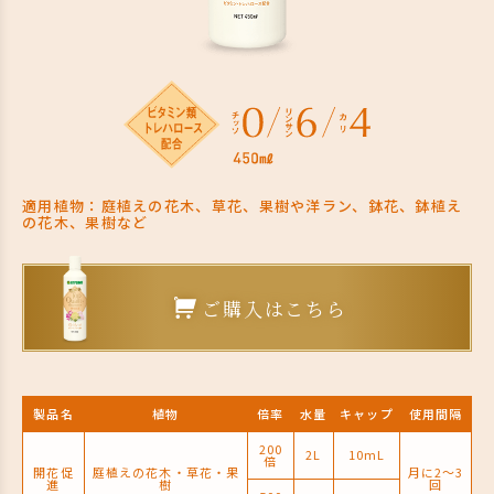
適用植物：庭植えの花木、草花、果樹や洋ラン、鉢花、鉢植え
の花木、果樹など
ご購入はこちら
製品名
植物
倍率
水量
キャップ
使用間隔
200
2L
10mL
倍
開花促
庭植えの花木・草花・果
月に2〜3
進
樹
回