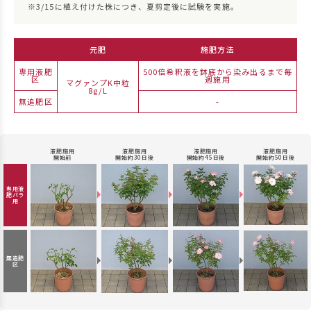
※3/15に植え付けた株につき、夏剪定後に試験を実施。
元肥
施肥方法
専用液肥
500倍希釈液を鉢底から染み出るまで毎
区
週施用
マグァンプK中粒
8g/L
無追肥区
-
液肥施用
液肥施用
液肥施用
液肥施用
開始前
開始約30日後
開始約45日後
開始約50日後
専用液
肥
バラ
用
無追肥
区