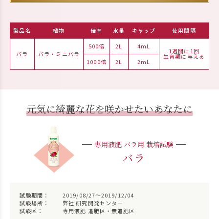
製品名
植物
倍率
水量
キャップ
使用間隔
500倍
2L
4mL
1週間に1回
バラ
バラ・ミニバラ
生育期に与える
1000倍
2L
2mL
元気に綺麗な花を咲かせたいあなたに
専用液肥 バラ用 栽培試験
バラ
試験期間：
2019/08/27～2019/12/04
試験場所：
弊社 研究開発センター
試験区：
専用液肥 追肥区・無追肥区