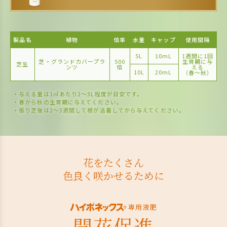
製品名
植物
倍率
水量
キャップ
使用間隔
5L
10mL
1週間に1回
芝・グランドカバープラ
500
生育期に与
芝生
ンツ
倍
える
10L
20mL
（春〜秋）
・与える量は1㎡あたり2〜3L程度が目安です。
・春から秋の生育期に与えてください。
・張り芝後は2〜3週間して根が活着してから与えてください。
花をたくさん
色良く咲かせるために
専用液肥
開花促進