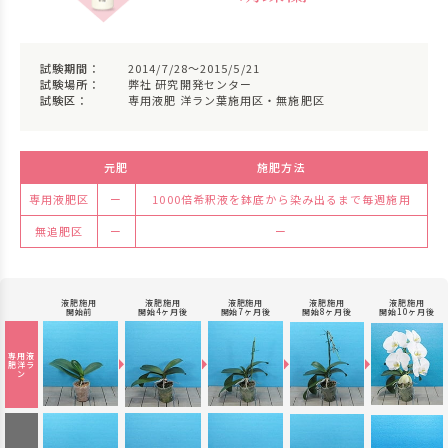
試験期間：
2014/7/28～2015/5/21
試験場所：
弊社 研究開発センター
試験区：
専用液肥 洋ラン葉施用区・無施肥区
元肥
施肥方法
専用液肥区
ー
1000倍希釈液を鉢底から染み出るまで毎週施用
無追肥区
ー
ー
液肥施用
液肥施用
液肥施用
液肥施用
液肥施用
開始前
開始4ヶ月後
開始7ヶ月後
開始8ヶ月後
開始10ヶ月後
専用液
肥
洋ラ
ン