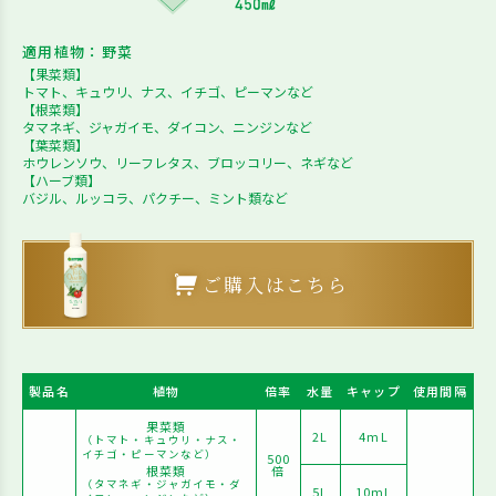
適用植物：野菜
【果菜類】
トマト、キュウリ、ナス、イチゴ、ピーマンなど
【根菜類】
タマネギ、ジャガイモ、ダイコン、ニンジンなど
【葉菜類】
ホウレンソウ、リーフレタス、ブロッコリー、ネギなど
【ハーブ類】
バジル、ルッコラ、パクチー、ミント類など
ご購入はこちら
製品名
植物
倍率
水量
キャップ
使用間隔
果菜類
2L
4mL
（トマト・キュウリ・ナス・
イチゴ・ピーマンなど）
500
根菜類
倍
（タマネギ・ジャガイモ・ダ
5L
10mL