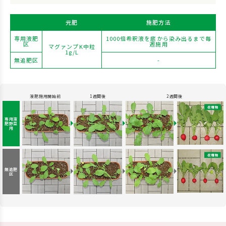
元肥
施肥方法
専用液肥
1000倍希釈液を底から染み出るまで毎
区
週施用
マグァンプK中粒
1g/L
無追肥区
-
液肥施用開始前
1週間後
2週間後
専用液
肥
野菜
用
無追肥
区