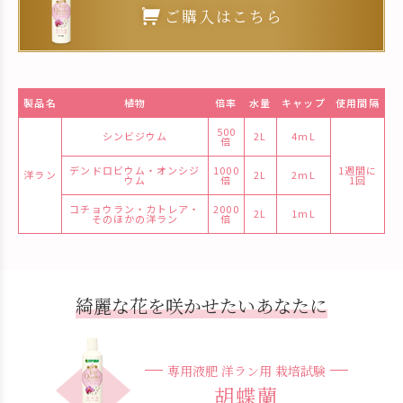
ご購入はこちら
製品名
植物
倍率
水量
キャップ
使用間隔
500
シンビジウム
2L
4mL
倍
デンドロビウム・オンシジ
1000
1週間に
洋ラン
2L
2mL
ウム
倍
1回
コチョウラン・カトレア・
2000
2L
1mL
そのほかの洋ラン
倍
綺麗な花を咲かせたいあなたに
専用液肥 洋ラン用 栽培試験
胡蝶蘭