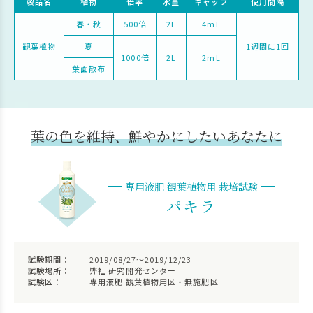
製品名
植物
倍率
水量
キャップ
使用間隔
春・秋
500倍
2L
4mL
観葉植物
夏
1週間に1回
1000倍
2L
2mL
葉面散布
葉の色を維持、鮮やかにしたいあなたに
専用液肥 観葉植物用 栽培試験
パキラ
試験期間：
2019/08/27～2019/12/23
試験場所：
弊社 研究開発センター
試験区：
専用液肥 観葉植物用区・無施肥区