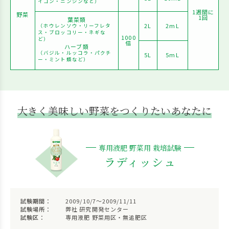
イコン・ニンジンなど）
1週間に
野菜
1回
葉菜類
2L
2mL
（ホウレンソウ・リーフレタ
ス・ブロッコリー・ネギな
1000
ど）
倍
ハーブ類
（バジル・ルッコラ・パクチ
5L
5mL
ー・ミント類など）
大きく美味しい野菜をつくりたいあなたに
専用液肥 野菜用 栽培試験
ラディッシュ
試験期間：
2009/10/7～2009/11/11
試験場所：
弊社 研究開発センター
試験区：
専用液肥 野菜用区・無追肥区