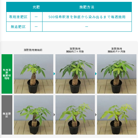
元肥
施肥方法
専用液肥区
ー
500倍希釈液を鉢底から染み出るまで毎週施用
無追肥区
ー
ー
液肥施用
液肥施用
液肥施用開始前
開始約2ヶ月後
開始約4ヶ月後
専用液
肥
観葉植
物用
無追肥
区