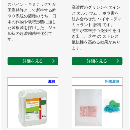
スペイン・キミテック社が
高濃度のグリシンベタイン
国際特許として所持する約
と カルシウム 、ホウ素を
９０系統の菌種のうち、日
組み合わせた バイオスティ
本の作物や栽培形態に適し
ミュラント 肥料 です。
た菌根菌を採用した、ジェ
芝生が本来持つ免疫性を引
ル状の超濃縮菌根化剤で
き出し、芝生 の ストレス
す。
抵抗性を高める効果があり
ます。
詳細を見る
詳細を見る