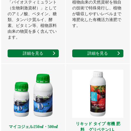
「バイオスティミュラント
植物由来の天然資材を独自
（生物刺激資材）」として
の技術で特殊発行し、植物
のアミノ酸、ベタイン、糖
が吸収しやすいレベルまで
類、タンパク質ルイ、酵
堆肥化した有機活力液肥で
素、ビタミン等、植物原料
す。
由来の物質を多く含んでい
ます。
詳細を見る
詳細を見る
リキッド タイプ 有機 肥
マイコジェル250㎖・500㎖
料 グリベテン1Ｌ