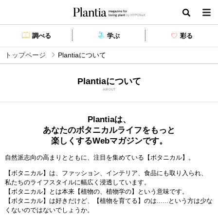
Plantia magazine for loving plant by HYPONEX
検索
調べる
学ぶ
彩る
トップページ
Plantiaについて
Plantiaについて
ABOUT
Plantiaは、
あなたのボタニカルライフを
もっと
楽しくするWebマガジンです。
自然派志向の高まりとともに、注目を集めている【ボタニカル】。
【ボタニカル】は、ファッション、インテリア、食品にも取り入られ、
私たちのライフスタイルに幅広く浸透しています。
【ボタニカル】とは本来【植物の、植物学の】という意味です。
【ボタニカル】は好きだけど、【植物を育てる】のは......という方は少な
くないのではないでしょうか。