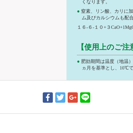
くなります。
窒素、リン酸、カリに
ム及びカルシウムも配
１６-６-１０+３CaO+1Mg
【使用上のご注
肥効期間は温度（地温）
ヵ月を基準とし、10℃で