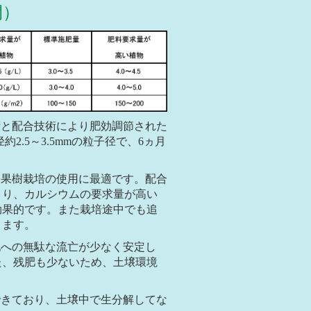
間）
術と配合技術により肥効調節された
2.5～3.5mmの粒子径で、6ヵ月
、果樹栽培の使用に最適です。配合
より、カルシウムの要求量が高い
効果的です。また栽培途中でも追
きます。
地への無駄な流亡が少なく安定し
た、残肥も少ないため、土壌環境
できており、土壌中で生分解してな