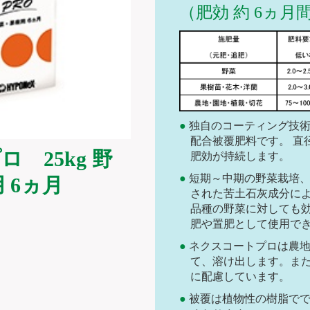
（肥効 約 6ヵ月
独自のコーティング技
配合被覆肥料です。 直径約
 25kg 野
肥効が持続します。
短期～中期の野菜栽培
 6ヵ月
された苦土石灰成分に
品種の野菜に対しても
肥や置肥として使用で
ネクスコートプロは農
て、溶け出します。ま
に配慮しています。
被覆は植物性の樹脂で