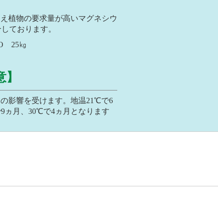
加え植物の要求量が高いマグネシウ
合しております。
O 25㎏
意】
の影響を受けます。地温21℃で6
9ヵ月、30℃で4ヵ月となります