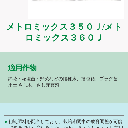
メトロミックス３５０Ｊ/メト
ロミックス３６０Ｊ
適用作物
鉢花・花壇苗・野菜などの播種床、播種箱、プラグ苗
用土 さし木、さし芽繁殖
初期肥料を配合しており、栽培期間中の成育調整が可能
で追肥での生産に適した、たねまき・さし木・さし芽用