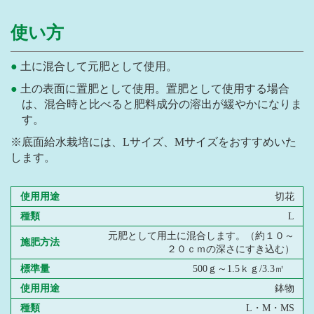
使い方
土に混合して元肥として使用。
土の表面に置肥として使用。置肥として使用する場合
は、混合時と比べると肥料成分の溶出が緩やかになりま
す。
※底面給水栽培には、Lサイズ、Mサイズをおすすめいた
します。
使用用途
切花
種類
L
元肥として用土に混合します。（約１０～
施肥方法
２０ｃｍの深さにすき込む）
標準量
500ｇ～1.5ｋｇ/3.3㎡
使用用途
鉢物
種類
L・M・MS