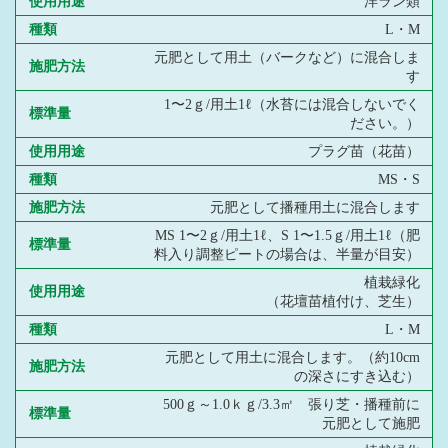
使用用途
洋ラン類
種類
L・M
元肥として用土（バークなど）に混合しま
施肥方法
す
1〜2ｇ/用土1ℓ（水苔には混合しないでく
標準量
ださい。）
使用用途
プラグ苗（花苗）
種類
MS・S
施肥方法
元肥として播種用土に混合します
MS 1〜2ｇ/用土1ℓ、S 1〜1.5ｇ/用土1ℓ（肥
標準量
料入り調整ピートの場合は、半量が目安）
植栽緑化
使用用途
（花壇苗植付け、芝生）
種類
L・M
元肥として用土に混合します。（約10cm
施肥方法
の深さにすき込む）
500ｇ～1.0ｋｇ/3.3㎡ 張り芝・播種前に
標準量
元肥として施肥