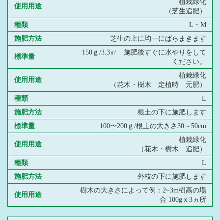
植栽緑化
使用用途
（芝生追肥）
種類
L・M
施肥方法
芝生の上に均一にばらまきます
150ｇ/3.3㎡ 施肥後すぐに水やりをして
標準量
ください。
植栽緑化
使用用途
（花木・樹木 定植時 元肥）
種類
L
施肥方法
根土の下に施肥します
標準量
100〜200ｇ/根土の大きさ30～50cm
植栽緑化
使用用途
（花木・樹木 追肥）
種類
L
施肥方法
外枝の下に施肥します
樹木の大きさによって例：2~3m樹高の場
使用用途
合 100gｘ3ヵ所