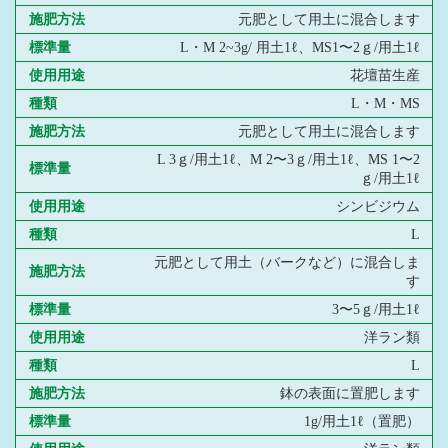
施肥方法
元肥として用土に混合します
標準量
L・M 2~3g/ 用土1ℓ、MS1〜2ｇ/用土1ℓ
使用用途
花壇苗生産
種類
L・M・MS
施肥方法
元肥として用土に混合します
L 3ｇ/用土1ℓ、M 2〜3ｇ/用土1ℓ、MS 1〜2
標準量
ｇ/用土1ℓ
使用用途
シンビジウム
種類
L
元肥として用土（バークなど）に混合しま
施肥方法
す
標準量
3〜5ｇ/用土1ℓ
使用用途
洋ラン類
種類
L
施肥方法
鉢の表面に置肥します
標準量
1g/用土1ℓ（置肥）