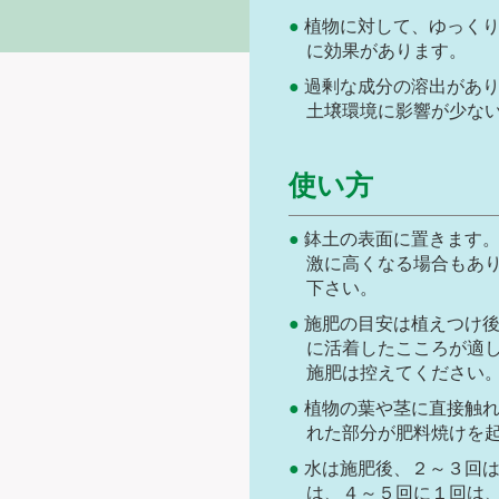
植物に対して、ゆっく
に効果があります。
過剰な成分の溶出があ
土壌環境に影響が少な
使い方
鉢土の表面に置きます
激に高くなる場合もあ
下さい。
施肥の目安は植えつけ
に活着したこころが適
施肥は控えてください
植物の葉や茎に直接触
れた部分が肥料焼けを
水は施肥後、２～３回
は、４～５回に１回は