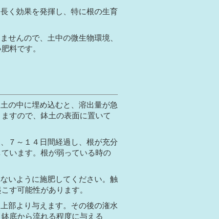
り長く効果を発揮し、特に根の生育
りませんので、土中の微生物環境、
い肥料です。
。土の中に埋め込むと、溶出量が急
りますので、鉢土の表面に置いて
後、７～１４日間経過し、根が充分
しています。根が弱っている時の
。
れないように施肥してください。触
起こす可能性があります。
は上部より与えます。その後の潅水
、鉢底から流れる程度に与える