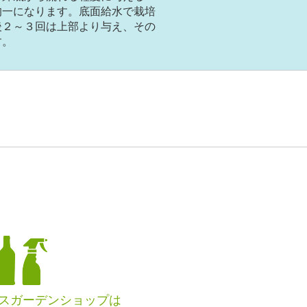
均一になります。底面給水で栽培
後２～３回は上部より与え、その
す。
スガーデンショップは