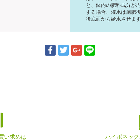
と、鉢内の肥料成分が
する場合、潅水は施肥
後底面から給水させま
お買い求めは
ハイポネック