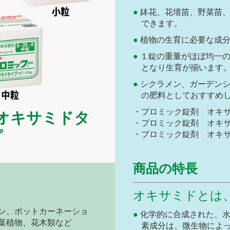
鉢花、花壇苗、野菜苗
できます。
植物の生育に必要な成
１錠の重量がほぼ均一
となり生育が揃います
シクラメン、ガーデン
の肥料としておすすめ
・プロミック錠剤 オキサミ
オキサミドタ
・プロミック錠剤 オキサミ
プ
・プロミック錠剤 オキサミ
商品の特長
オキサミドとは
ン、ポットカーネーショ
化学的に合成された、
葉植物、花木類など
素成分は、微生物によ