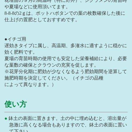
花壇苗の９月の高温時（特に野外）、シクラメンの育苗時
や夏場などに使用頂いてます。
8-8-8の2ｇは、ポットハボタンでの葉の枚数確保した後に
仕上げの置肥としておすすめです。
●イチゴ用
遅効きタイプに属し、高温期、多潅水に適すように穏かに
効く肥料です。
夏場の育苗時期の使用でも安定した栄養補給により、必要
な葉数の確保とクラウンの充実を促します。
※花芽分化期に肥効が少なくなるよう肥効期間を逆算して
施肥時期を決定してください。（イチゴの品種
によって異なります。）
使い方
鉢土の表面に置きます。土の中に埋め込むと、溶出量が
急激に高くなる場合もありますので、鉢土の表面に置い
て下さい。