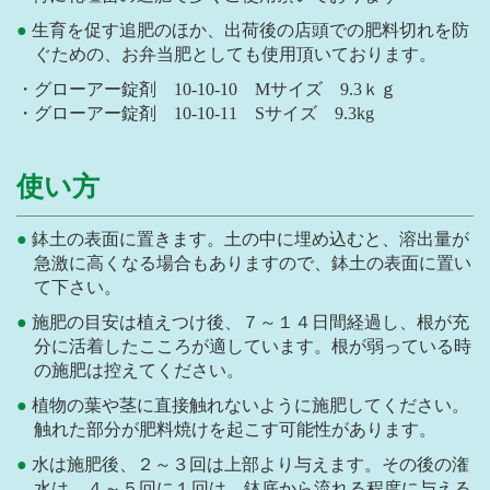
生育を促す追肥のほか、出荷後の店頭での肥料切れを防
ぐための、お弁当肥としても使用頂いております。
・グローアー錠剤 10-10-10 Mサイズ 9.3ｋｇ
・グローアー錠剤 10-10-11 Sサイズ 9.3kg
使い方
鉢土の表面に置きます。土の中に埋め込むと、溶出量が
急激に高くなる場合もありますので、鉢土の表面に置い
て下さい。
施肥の目安は植えつけ後、７～１４日間経過し、根が充
分に活着したこころが適しています。根が弱っている時
の施肥は控えてください。
植物の葉や茎に直接触れないように施肥してください。
触れた部分が肥料焼けを起こす可能性があります。
水は施肥後、２～３回は上部より与えます。その後の潅
水は、４～５回に１回は、鉢底から流れる程度に与える