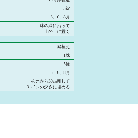
3錠
3、6、8月
鉢の縁に沿って
土の上に置く
庭植え
1株
5錠
3、6、8月
株元から30㎝離して
3～5㎝の深さに埋める