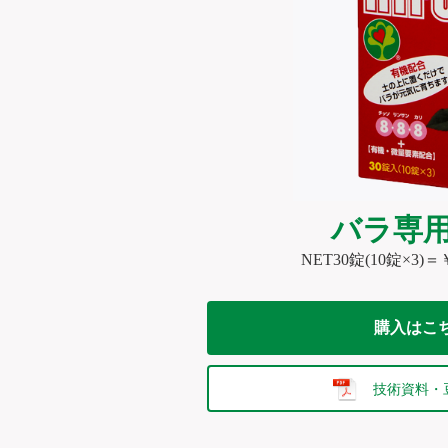
バラ専
NET30錠(10錠×3)
購入はこ
技術資料・