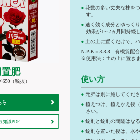
花数の多い丈夫な株を
す。
速く効く成分とゆっく
効果が1～2ヵ月間持続
土の上に置くだけで、
N-P-K＝8-8-8 有機質
※使用法：土の上に置き
用置肥
使い方
＝￥650（税抜）
元肥は別に施してくだ
ちら
植えつけ、植えかえ後（
さい。
錠剤と錠剤の間隔はな
豆知識PDF
錠剤を置いた後は、水