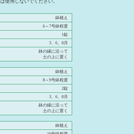
には使用しないでください。
鉢植え
6～7号鉢程度
1錠
3、6、8月
鉢の縁に沿って
土の上に置く
鉢植え
8～9号鉢程度
2錠
3、6、8月
鉢の縁に沿って
土の上に置く
鉢植え
10号鉢程度