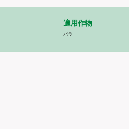
適用作物
バラ