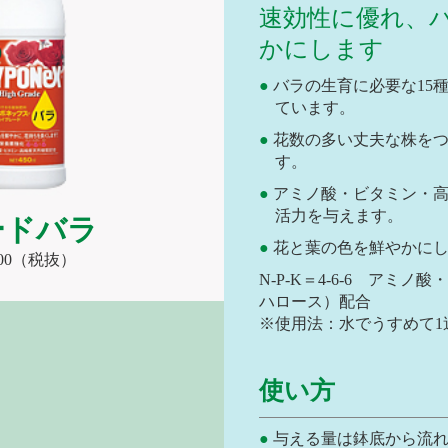
速効性に優れ、
かにします
バラの生育に必要な15
ています。
花数の多い丈夫な株を
す。
アミノ酸・ビタミン・
活力を与えます。
ードバラ
花と葉の色を鮮やかに
,000（税抜）
N-P-K＝4-6-6 アミ
ハロース）配合
※使用法：水でうすめて1
使い方
与える量は鉢底から流