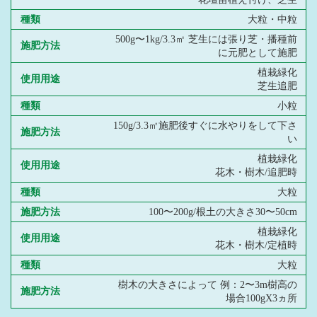
種類
大粒・中粒
500g〜1kg/3.3㎡ 芝生には張り芝・播種前
施肥方法
に元肥として施肥
植栽緑化
使用用途
芝生追肥
種類
小粒
150g/3.3㎡施肥後すぐに水やりをして下さ
施肥方法
い
植栽緑化
使用用途
花木・樹木/追肥時
種類
大粒
施肥方法
100〜200g/根土の大きさ30〜50cm
植栽緑化
使用用途
花木・樹木/定植時
種類
大粒
樹木の大きさによって 例：2〜3m樹高の
施肥方法
場合100gX3ヵ所