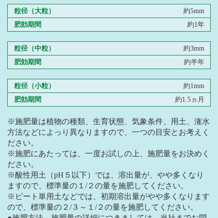
粒径（大粒）
約5mm
肥効期間
約1年
粒径（中粒）
約3mm
肥効期間
約半年
粒径（小粒）
約1mm
肥効期間
約1.5ヵ月
※施肥量は植物の種類、生育状態、気象条件、用土、潅水
方法などによっり異なりますので、一つの目安とお考えく
ださい。
※施肥にあたっては、一度お試しの上、施肥量をお決めく
ださい。
※酸性用土（pH５以下）では、溶出量が、やや多くなり
ますので、標準量の１/２の量を施肥してください。
※ピート単用土などでは、初期溶出量がやや多くなります
ので、標準量の２/３～１/２の量を施肥してください。
●施肥方法、施肥量の詳細につきましては、当社までお問