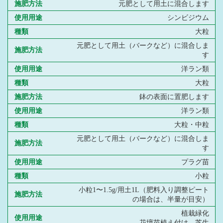
施肥方法
元肥として用土に混合します
使用用途
シンビジウム
種類
大粒
元肥として用土（バークなど）に混合しま
施肥方法
す
使用用途
洋ラン類
種類
大粒
施肥方法
鉢の表面に置肥します
使用用途
洋ラン類
種類
大粒・中粒
元肥として用土（バークなど）に混合しま
施肥方法
す
使用用途
プラグ苗
種類
小粒
小粒1〜1.5g/用土1L（肥料入り調整ピート
施肥方法
の場合は、半量が目安）
植栽緑化
使用用途
花壇苗植え付け、芝生