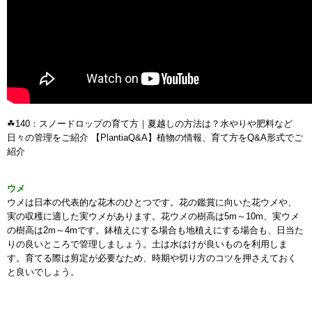
☘140：スノードロップの育て方｜夏越しの方法は？水やりや肥料など
日々の管理をご紹介 【PlantiaQ&A】植物の情報、育て方をQ&A形式でご
紹介
ウメ
ウメは日本の代表的な花木のひとつです。花の鑑賞に向いた花ウメや、
実の収穫に適した実ウメがあります。花ウメの樹高は5m～10m、実ウメ
の樹高は2m～4mです。鉢植えにする場合も地植えにする場合も、日当た
りの良いところで管理しましょう。土は水はけが良いものを利用しま
す。育てる際は剪定が必要なため、時期や切り方のコツを押さえておく
と良いでしょう。