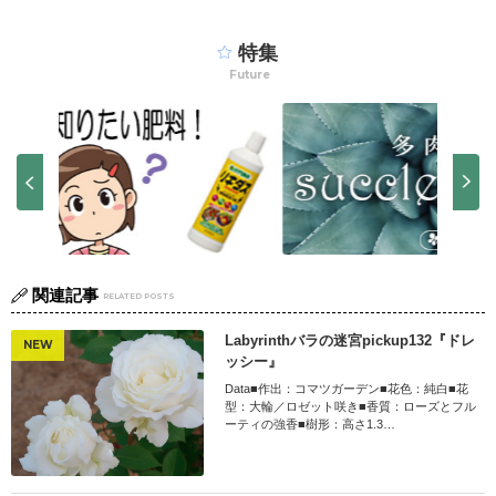
特集
Future
関連記事
RELATED POSTS
Labyrinthバラの迷宮pickup132『ドレ
NEW
ッシー』
Data■作出：コマツガーデン■花色：純白■花
型：大輪／ロゼット咲き■香質：ローズとフル
ーティの強香■樹形：高さ1.3…