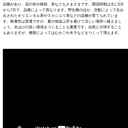
品種があり、花の色や模様、形などもさまざまです。開花時期は主に5月
から7月で、品種によって異なります。野生種のほか、交配によって生み
出されたオリエンタル系やスカシユリ系などの品種が育てられていま
す。耐暑性は普通ですが、夏の地温上昇を避けて涼しい場所へ植えまし
ょう。水はけの良い環境をつくることも重要です。自然と分球すること
もありますが、種類によってはむかごや木子などをつくって増えます。