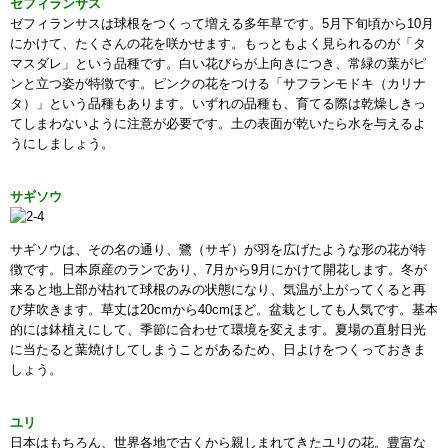
ゼフィランサス
ゼフィランサスは球根をつくって増える多年草です。5月下旬頃から10月
にかけて、たくさんの花を咲かせます。もっともよく見られるのが「タ
マスダレ」という品種です。白い花びらが上向きにつき、常緑の葉がピ
ンと立つ姿が特徴です。ピンクの花をつける「サフランモドキ（カリナ
タ）」という品種もあります。いずれの品種も、育てる際は乾燥しきっ
てしまわないように注意が必要です。土の表面が乾いたら水を与えるよ
うにしましょう。
サギソウ
サギソウは、その名の通り、鷺（サギ）が羽を広げたような形の花が特
徴です。日本原産のランであり、7月から9月にかけて開花します。冬が
来ると地上部が枯れて球根のみの状態になり、気温が上がってくると再
び芽吹きます。草丈は20cmから40cmほど。盆栽としても人気です。基本
的には鉢植えにして、季節に合わせて環境を変えます。夏場の直射日光
に当たると葉焼けしてしまうことがあるため、日よけをつくっておきま
しょう。
ユリ
日本はもちろん、世界各地で古くから親しまれてきたユリの花。豊富な