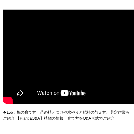
☘156：梅の育て方｜苗の植えつけや水やりと肥料の与え方、剪定作業も
ご紹介 【PlantiaQ&A】植物の情報、育て方をQ&A形式でご紹介