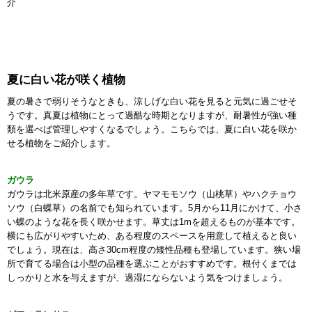
介
夏に白い花が咲く植物
夏の暑さで弱りそうなときも、涼しげな白い花を見ると元気に過ごせそ
うです。真夏は植物にとって過酷な時期となりますが、耐暑性が強い種
類を選べば管理しやすくなるでしょう。こちらでは、夏に白い花を咲か
せる植物をご紹介します。
ガウラ
ガウラは北米原産の多年草です。ヤマモモソウ（山桃草）やハクチョウ
ソウ（白蝶草）の名前でも知られています。5月から11月にかけて、小さ
い蝶のような花を長く咲かせます。草丈は1mを超えるものが基本です。
横にも広がりやすいため、ある程度のスペースを用意して植えると良い
でしょう。現在は、高さ30cm程度の矮性品種も登場しています。狭い場
所で育てる場合は小型の品種を選ぶことがおすすめです。根付くまでは
しっかりと水を与えますが、過湿にならないよう気をつけましょう。