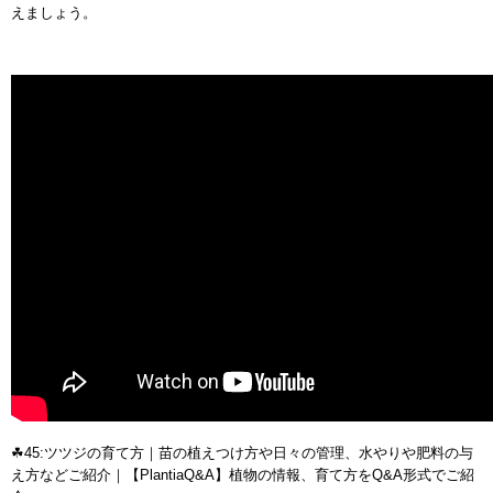
えましょう。
☘45:ツツジの育て方｜苗の植えつけ方や日々の管理、水やりや肥料の与
え方などご紹介｜【PlantiaQ&A】植物の情報、育て方をQ&A形式でご紹