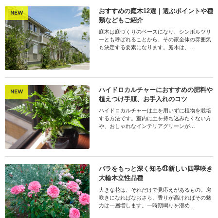
おすすめの庭木12選｜選ぶポイントや種
NEW
類などもご紹介
庭木は庭づくりのベースになり、シンボルツリ
ーとも呼ばれることから、その家全体の雰囲気
も決定する要素になります。庭木は、…
ハイドロカルチャーにおすすめの肥料や
NEW
植えつけ手順、お手入れのコツ
ハイドロカルチャーは土を用いずに植物を栽培
する方法です。室内に土を持ち込みたくない方
や、おしゃれなインテリアグリーンが…
バラをもっと深く知る㉑新しい四季咲き
大輪木立性品種
大きな花は、それだけで見応えがあるもの。房
咲きになればなおさら。香りが高ければその魅
力は一層増します。一時期鳴りを潜め…