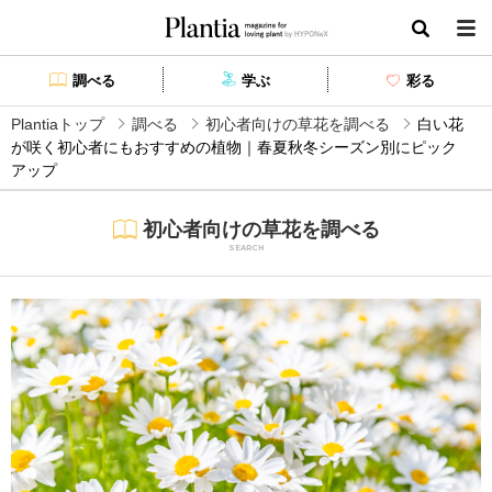
Plantia magazine for loving plant by HYPONEX
検索
調べる
学ぶ
彩る
Plantiaトップ
調べる
初心者向けの草花を調べる
白い花
が咲く初心者にもおすすめの植物｜春夏秋冬シーズン別にピック
アップ
初心者向けの草花を調べる
SEARCH