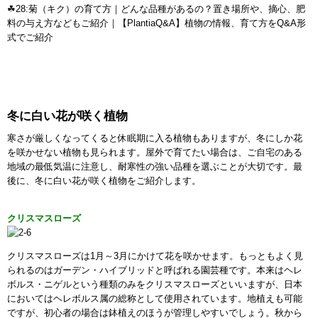
☘28:菊（キク）の育て方｜どんな品種があるの？置き場所や、摘心、肥
料の与え方などもご紹介｜【PlantiaQ&A】植物の情報、育て方をQ&A形
式でご紹介
冬に白い花が咲く植物
寒さが厳しくなってくると休眠期に入る植物もありますが、冬にしか花
を咲かせない植物も見られます。屋外で育てたい場合は、ご自宅のある
地域の最低気温に注意し、耐寒性の強い品種を選ぶことが大切です。最
後に、冬に白い花が咲く植物をご紹介します。
クリスマスローズ
クリスマスローズは1月～3月にかけて花を咲かせます。もっともよく見
られるのはガーデン・ハイブリッドと呼ばれる園芸種です。本来はヘレ
ボルス・ニゲルという種類のみをクリスマスローズといいますが、日本
においてはヘレボルス属の総称として使用されています。地植えも可能
ですが、初心者の場合は鉢植えのほうが管理しやすいでしょう。秋から