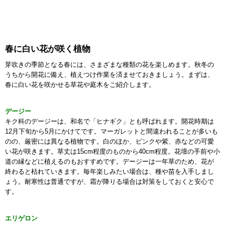
春に白い花が咲く植物
芽吹きの季節となる春には、さまざまな種類の花を楽しめます。秋冬の
うちから開花に備え、植えつけ作業を済ませておきましょう。まずは、
春に白い花を咲かせる草花や庭木をご紹介します。
デージー
キク科のデージーは、和名で「ヒナギク」とも呼ばれます。開花時期は
12月下旬から5月にかけてです。マーガレットと間違われることが多いも
のの、厳密には異なる植物です。白のほか、ピンクや紫、赤などの可愛
い花が咲きます。草丈は15cm程度のものから40cm程度。花壇の手前や小
道の縁などに植えるのもおすすめです。デージーは一年草のため、花が
終わると枯れていきます。毎年楽しみたい場合は、種や苗を入手しまし
ょう。耐寒性は普通ですが、霜が降りる場合は対策をしておくと安心で
す。
エリゲロン