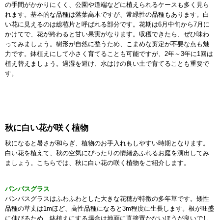
の手間がかかりにくく、公園や道端などに植えられるケースも多く見ら
れます。基本的な品種は落葉高木ですが、常緑性の品種もあります。白
い花に見えるのは総苞片と呼ばれる部分です。花期は6月中旬から7月に
かけてで、花が終わると甘い果実がなります。収穫できたら、ぜひ味わ
ってみましょう。樹形が自然に整うため、こまめな剪定が不要な点も魅
力です。鉢植えにして小さく育てることも可能ですが、2年～3年に1回は
植え替えましょう。過湿を避け、水はけの良い土で育てることも重要で
す。
秋に白い花が咲く植物
秋になると暑さが和らぎ、植物のお手入れもしやすい時期となります。
白い花を植えて、秋の空気にぴったりの情緒あふれるお庭を演出してみ
ましょう。こちらでは、秋に白い花の咲く植物をご紹介します。
パンパスグラス
パンパスグラスはふわふわとした大きな花穂が特徴の多年草です。矮性
品種の草丈は1mほど、高性品種になると3m程度に生長します。根が旺盛
に伸びるため、鉢植えにする場合は地面に直接置かないほうが良いでし