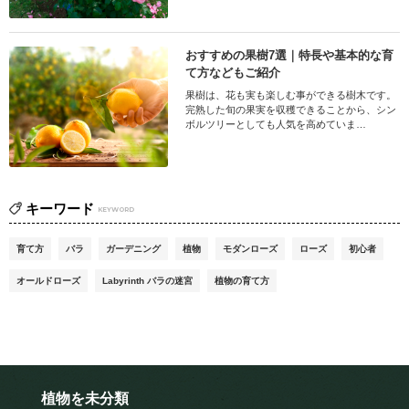
おすすめの果樹7選｜特長や基本的な育
て方などもご紹介
果樹は、花も実も楽しむ事ができる樹木です。
完熟した旬の果実を収穫できることから、シン
ボルツリーとしても人気を高めていま…
キーワード
KEYWORD
育て方
バラ
ガーデニング
植物
モダンローズ
ローズ
初心者
オールドローズ
Labyrinth バラの迷宮
植物の育て方
植物を未分類