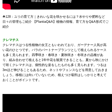
☘128：ユリの育て方｜きれいな花を咲かせるには？水やりや肥料など
日々の管理もご紹介 【PlantiaQ&A】植物の情報、育て方をQ&A形式でご
紹介
クレマチス
クレマチスはつる性植物の女王ともいわれており、ガーデナー人気が高
い花のひとつです。バラのパートナープランツとして植えられるケース
も多く見られます。四季咲き・春咲き・夏秋咲き・冬咲きの品種があ
り、組み合わせて植えると1年中花を観賞できることも。夏から秋にかけ
て咲くクレマチスは、個性的な姿をしたものも多く見られます。つるは
3mほど伸びることもあるため、ネットやフェンスなどを用意しておきま
しょう。移植には向いていないため、植えつけ場所はしっかりと考えて
おくことがポイントです。