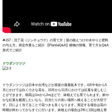
☘157：沈丁花（ジンチョウゲ）の育て方｜苗の植えつけや水やりと肥料
の与え方、剪定作業もご紹介 【PlantiaQ&A】植物の情報、育て方をQ&A
形式でご紹介
ドウダンツツジ
ドウダンツツジは日本や台湾などが原産の落葉低木です。4月中旬から5
月にかけては白く小さな花を、10月から11月にかけては紅葉を楽しむこ
とができます。樹高は1mから2mほどで、鉢植えでも育てられます。鮮や
かな紅葉を鑑賞したいなら、日当たりの良い場所へ植えることが大切で
す。日によく当てることで花つきも良くなります。剪定する場合は花の
時期が終わってからすぐに行います。鉢植えの場合は2年に1回は植え替