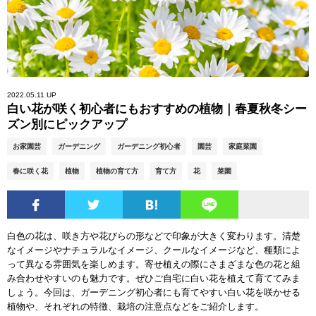
2022.05.11 UP
白い花が咲く初心者にもおすすめの植物｜春夏秋冬シー
ズン別にピックアップ
お家園芸
ガーデニング
ガーデニング初心者
園芸
家庭菜園
春に咲く花
植物
植物の育て方
育て方
花
菜園
白色の花は、咲き方や花びらの形などで印象が大きく変わります。清楚
なイメージやナチュラルなイメージ、クールなイメージなど、種類によ
って異なる雰囲気を楽しめます。寄せ植えの際にさまざまな色の花と組
み合わせやすいのも魅力です。ぜひご自宅に白い花を植えて育ててみま
しょう。今回は、ガーデニング初心者にも育てやすい白い花を咲かせる
植物や、それぞれの特徴、栽培の注意点などをご紹介します。