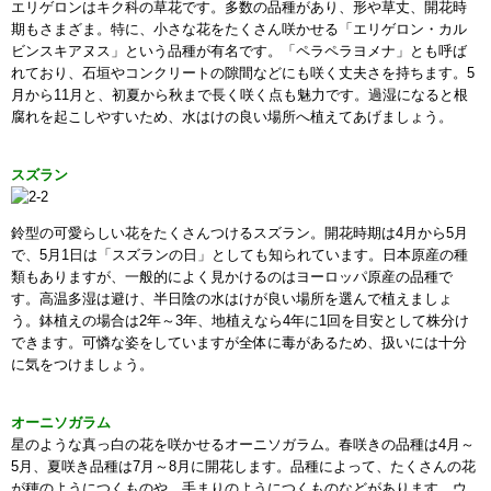
エリゲロンはキク科の草花です。多数の品種があり、形や草丈、開花時
期もさまざま。特に、小さな花をたくさん咲かせる「エリゲロン・カル
ビンスキアヌス」という品種が有名です。「ペラペラヨメナ」とも呼ば
れており、石垣やコンクリートの隙間などにも咲く丈夫さを持ちます。5
月から11月と、初夏から秋まで長く咲く点も魅力です。過湿になると根
腐れを起こしやすいため、水はけの良い場所へ植えてあげましょう。
スズラン
鈴型の可愛らしい花をたくさんつけるスズラン。開花時期は4月から5月
で、5月1日は「スズランの日」としても知られています。日本原産の種
類もありますが、一般的によく見かけるのはヨーロッパ原産の品種で
す。高温多湿は避け、半日陰の水はけが良い場所を選んで植えましょ
う。鉢植えの場合は2年～3年、地植えなら4年に1回を目安として株分け
できます。可憐な姿をしていますが全体に毒があるため、扱いには十分
に気をつけましょう。
オーニソガラム
星のような真っ白の花を咲かせるオーニソガラム。春咲きの品種は4月～
5月、夏咲き品種は7月～8月に開花します。品種によって、たくさんの花
が穂のようにつくものや、手まりのようにつくものなどがあります。ウ