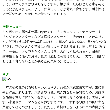
ょう。根づくまでは水やりをしますが、根が張ったらほとんど水を与え
る必要がありません。よく日に当てることが元気に育ちます。耐寒性は
やや弱いため、冬は防寒対策を行いましょう。
宿根アスター
キク科シオン属の多年草のなかでも、「ミカエルマス・デージー」や
「クジャクアスター」などは宿根アスターとして扱われることがありま
す。開花時期は8月から11月にかけて。花の色は白のほか、紫やピンクな
どです。花の大きさや草丈は品種によって変わります。主に草丈1m程度
で、一株に小さな花をたくさんつけるものがよく見られます。耐暑性・
耐寒性ともに優れており、夏の日差しにも負けません。一方で、日陰だ
とうまく育たないことがあるため気をつけましょう。
キク
日本の秋の花の代表格ともいえるキク。品種が大変豊富ですが、主に和
菊と洋菊があります。大きさや花色、咲き方なども多彩なため、お好き
な品種を選んで育てていきましょう。ご家庭で育てる場合は、管理しや
すい小菊やポットマムなどがおすすめです。いずれも水はけの良い土を
用意して植えつけましょう。ただし、水切れしないように土の表面が乾