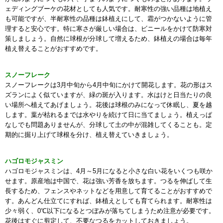
ェディングブーケの花材としても人気です。耐寒性の強い品種は地植え
も可能ですが、半耐寒性の品種は鉢植えにして、霜がつかないように管
理すると安心です。特に寒さが厳しい場合は、ビニールをかけて防寒対
策しましょう。自然に球根が分球して増えるため、鉢植えの場合は毎年
植え替えることがおすすめです。
スノーフレーク
スノーフレークは3月中旬から4月中旬にかけて開花します。花の形はス
ズランによく似ていますが、緑の斑が入ります。水はけと日当たりの良
い場所へ植えてあげましょう。花後は球根のみになって休眠し、夏を越
します。葉が枯れるまでは水やりを続けて日に当てましょう。植えっぱ
なしでも問題ありませんが、分球して土の中が混雑してくることも。定
期的に掘り上げて球根を分け、植え替えていきましょう。
ハゴロモジャスミン
ハゴロモジャスミンは、4月～5月になると小さな白い花をいくつも咲か
せます。原産地は中国で、花は強い芳香を放ちます。つるを伸ばして生
長するため、フェンスやネットなどを用意して育てることがおすすめで
す。あんどん仕立てにすれば、鉢植えとしても育てられます。耐寒性は
少々弱く、0℃以下になるとつぼみが落ちてしまうため注意が必要です。
花後はすぐに剪定して、不要なつるをカットしておきましょう。