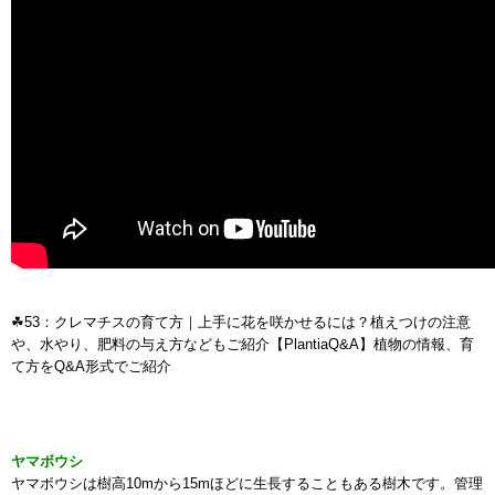
☘53：クレマチスの育て方｜上手に花を咲かせるには？植えつけの注意
や、水やり、肥料の与え方などもご紹介【PlantiaQ&A】植物の情報、育
て方をQ&A形式でご紹介
ヤマボウシ
ヤマボウシは樹高10mから15mほどに生長することもある樹木です。管理