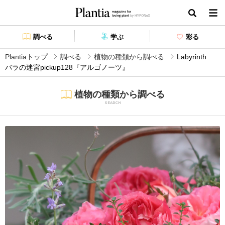
Plantia magazine for loving plant by HYPONEX
検索
調べる
学ぶ
彩る
Plantiaトップ
調べる
植物の種類から調べる
Labyrinth
バラの迷宮pickup128『アルゴノーツ』
植物の種類から調べる
SEARCH