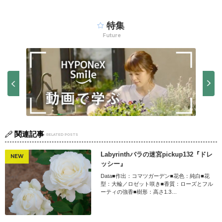
特集
Future
関連記事
RELATED POSTS
Labyrinthバラの迷宮pickup132『ドレ
NEW
ッシー』
Data■作出：コマツガーデン■花色：純白■花
型：大輪／ロゼット咲き■香質：ローズとフル
ーティの強香■樹形：高さ1.3…