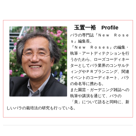
玉置一裕 Profile
バラの専門誌『Ｎｅｗ Ｒｏｓｅ
ｓ』編集長。
『Ｎｅｗ Ｒｏｓｅｓ』の編集・
執筆・アートディテクションを行
うかたわら、ローズコーディネー
ターとしてバラ業界のコンサルテ
ィングやＰＲプランニング、関連
イベントのコーディネート、バラ
の命名等に携わる。
また園芸・ガーデニング雑誌への
執筆や講演を通じて、バラの
「美」について語ると同時に、新
しいバラの栽培法の研究も行っている。