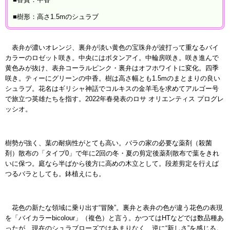
■樹形：高さ1.5mのシュラブ
表弁が濃いオレンジ、裏弁が淡い黄色の宝珠弁が波打って重なるバイ
カラーのロゼット咲き。中央にはボタンアイ。中輪房咲き。咲き進んで
黄色みが抜け、表弁コーラルピンク・裏弁はオフホワイトに変化。四季
咲き。ティーにグリーンの中香。樹は高さ幅とも1.5mのまとまりの良い
シュラブ。花名はギリシャ神話でコルキスの金羊毛を求めてアルゴー号
で旅立つ英雄たちを指す。2022年春発表のロサ オリエンティス プログレ
ッシオ。
樹勢が強く、葉の耐病性がとても高い。バラの家の必要な薬剤（殺菌
剤）散布の「タイプ0」で年に2回の冬・夏の剪定後薬剤散布で葉をきれ
いに保つ。庭なら半ばから後方に高めの木立として。段差剪定を行えば
つるバラとしても。鉢植えにも。
花色の新たな領域に乗り出す“冒険”。裏弁と表弁の色が違う花色の表現
を「バイカラーbicolour」（複色）と言う。かつてはHTなどでは数品種あ
ったが、現在のシュラブローズではあまりなく、逆に“新しさ”を感じる。