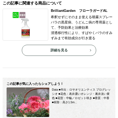
この記事に関連する商品について
BrilliantGarden フローラガードAL
希釈せずにそのまま使える噴霧スプレー
バラの黒星病、うどんこ病の専用薬とし
て、予防効果と治療効果
浸透移行性により、すばやくバラのすみ
ずみまで有効成分が行き渡る
詳細を見る
この記事が気に入ったらシェアしよう！
Data ■作出：ロサオリエンティス プログレッ
シオ ■花色：表弁濃いオレンジ・裏弁淡い黄
色 ■花型：中輪／ロゼット咲き ■香質：中香
■樹形：高さ1.5m...