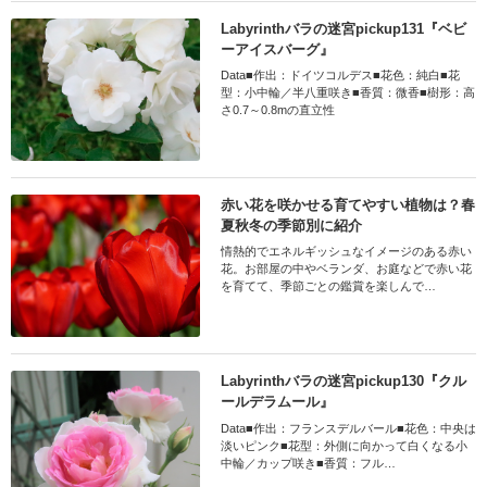
Labyrinthバラの迷宮pickup131『ベビ
ーアイスバーグ』
Data■作出：ドイツコルデス■花色：純白■花
型：小中輪／半八重咲き■香質：微香■樹形：高
さ0.7～0.8mの直立性
赤い花を咲かせる育てやすい植物は？春
夏秋冬の季節別に紹介
情熱的でエネルギッシュなイメージのある赤い
花。お部屋の中やベランダ、お庭などで赤い花
を育てて、季節ごとの鑑賞を楽しんで…
Labyrinthバラの迷宮pickup130『クル
ールデラムール』
Data■作出：フランスデルバール■花色：中央は
淡いピンク■花型：外側に向かって白くなる小
中輪／カップ咲き■香質：フル…