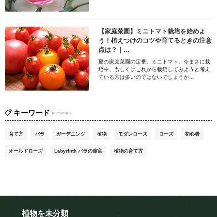
【家庭菜園】ミニトマト栽培を始めよ
う！植えつけのコツや育てるときの注意
点は？｜…
夏の家庭菜園の定番、ミニトマト。今まさに栽
培中、もしくはこれから栽培してみようと考え
ている方は多いのではないでしょうか…
キーワード
KEYWORD
育て方
バラ
ガーデニング
植物
モダンローズ
ローズ
初心者
オールドローズ
Labyrinth バラの迷宮
植物の育て方
植物を未分類