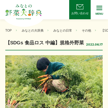
お問い合わせ
MENU
TOP
みなとの大辞典
みなとの日常
その他
【S
【SDGs 食品ロス 中編】規格外野菜
2022.06.17