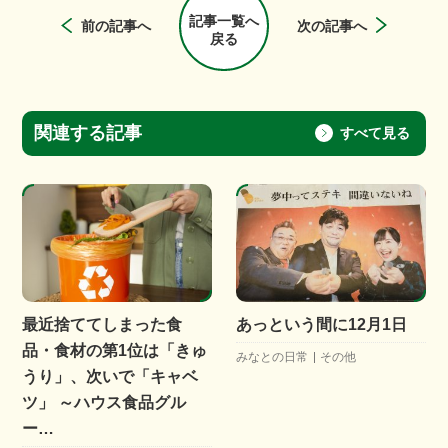
記事一覧へ
前の記事へ
次の記事へ
戻る
関連する記事
すべて見る
最近捨ててしまった食
あっという間に12月1日
品・食材の第1位は「きゅ
みなとの日常
その他
うり」、次いで「キャベ
ツ」 ～ハウス食品グル
ー…