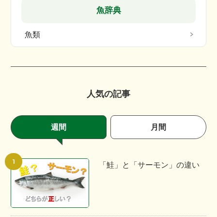
魚辞典
魚類
人気の記事
週間
月間
「鮭」と「サーモン」の違い