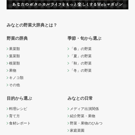
みなとの野菜大辞典とは？
野菜の辞典
季節・旬から選ぶ
果菜類
「春」の野菜
葉菜類
「夏」の野菜
根菜類
「秋」の野菜
果物
「冬」の野菜
キノコ類
その他
目的から選ぶ
みなとの日常
料理レシピ
メディア出演関係
育て方
紹介野菜・果物
食材レポート
野菜・果物のひみつ
家庭菜園