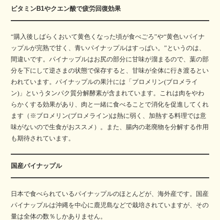
ビタミンB1やクエン酸で疲労回復効果
“購入後しばらくおいて黄色くなった頃が食べごろ”や“黄色いパイナ
ップルが完熟で甘く、青いパイナップルはすっぱい。”というのは、
間違いです。パイナップルはお尻の部分に甘味が溜まるので、葉の部
分を下にして逆さまの状態で保存すると、甘味が全体に行き渡るとい
われています。パイナップルの果汁には「ブロメリン(ブロメライ
ン)」というタンパク質分解酵素が含まれています。これは肉をやわ
らかくする効果があり、肉と一緒に食べることで消化を促進してくれ
ます（※ブロメリン(ブロメライン)は熱に弱く、加熱する料理では意
味がないので生食がおススメ）。また、腸内の老廃物を分解する作用
も期待されています。
国産パイナップル
日本で食べられているパイナップルのほとんどが、海外産です。国産
パイナップルは沖縄を中心に鹿児島などで栽培されていますが、その
量は全体の数％しかありません。