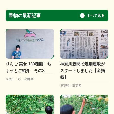
果物の最新記事
すべて見る
りんご 実食 130種類 ち
神奈川新聞で定期連載が
ょっとご紹介 その3
スタートしました【全掲
載】
果物
「秋」の野菜
果菜類
葉菜類