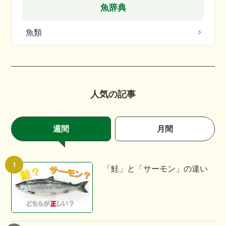
魚辞典
魚類
人気の記事
週間
月間
「鮭」と「サーモン」の違い