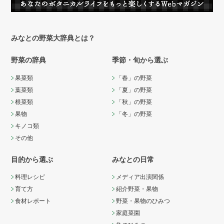
みなとの野菜大辞典とは？
野菜の辞典
季節・旬から選ぶ
果菜類
「春」の野菜
葉菜類
「夏」の野菜
根菜類
「秋」の野菜
果物
「冬」の野菜
キノコ類
その他
目的から選ぶ
みなとの日常
料理レシピ
メディア出演関係
育て方
紹介野菜・果物
食材レポート
野菜・果物のひみつ
家庭菜園