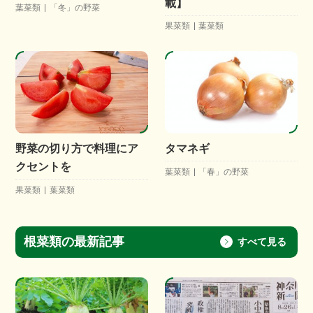
載】
葉菜類
「冬」の野菜
果菜類
葉菜類
野菜の切り方で料理にア
タマネギ
クセントを
葉菜類
「春」の野菜
果菜類
葉菜類
根菜類の最新記事
すべて見る