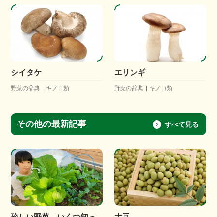
シイタケ
エリンギ
野菜の辞典
キノコ類
野菜の辞典
キノコ類
その他の最新記事
すべて見る
珍しい野菜 いくつ知っ
大豆