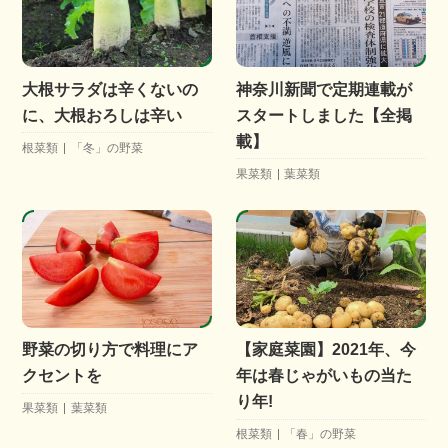
大根サラダは辛くないの
神奈川新聞で定期連載が
に、大根おろしは辛い
スタートしました【全掲
載】
根菜類
「冬」の野菜
果菜類
葉菜類
野菜の切り方で料理にア
【家庭菜園】2021年、今
クセントを
年は春じゃがいもの当た
り年!
果菜類
葉菜類
根菜類
「春」の野菜