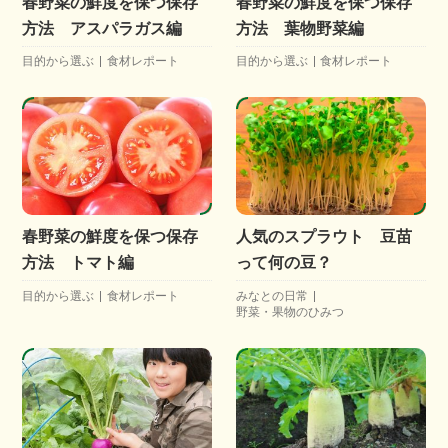
春野菜の鮮度を保つ保存
春野菜の鮮度を保つ保存
方法 アスパラガス編
方法 葉物野菜編
目的から選ぶ
食材レポート
目的から選ぶ
食材レポート
春野菜の鮮度を保つ保存
人気のスプラウト 豆苗
方法 トマト編
って何の豆？
目的から選ぶ
食材レポート
みなとの日常
野菜・果物のひみつ