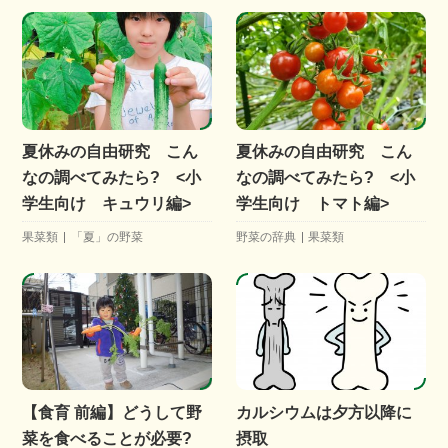
夏休みの自由研究 こん
夏休みの自由研究 こん
なの調べてみたら? <小
なの調べてみたら? <小
学生向け キュウリ編>
学生向け トマト編>
果菜類
「夏」の野菜
野菜の辞典
果菜類
【食育 前編】どうして野
カルシウムは夕方以降に
菜を食べることが必要?
摂取