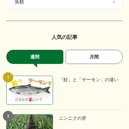
魚類
人気の記事
週間
月間
「鮭」と「サーモン」の違い
ニンニクの芽